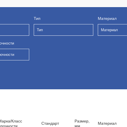
Тип
Материал
Тип
Материал
очности
рочности
Марка/Класс
Размер,
Стандарт
Материал
прочности
мм